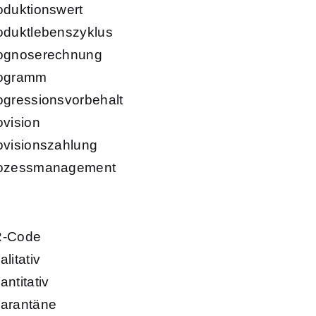
oduktionswert
oduktlebenszyklus
ognoserechnung
ogramm
ogressionsvorbehalt
ovision
ovisionszahlung
ozessmanagement
-Code
litativ
antitativ
arantäne