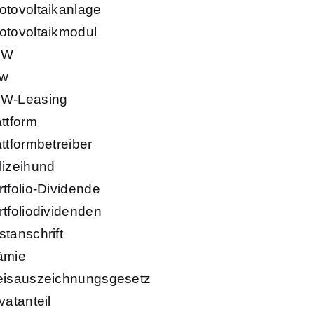
otovoltaikanlage
otovoltaikmodul
KW
w
W-Leasing
attform
attformbetreiber
lizeihund
rtfolio-Dividende
rtfoliodividenden
stanschrift
ämie
eisauszeichnungsgesetz
vatanteil