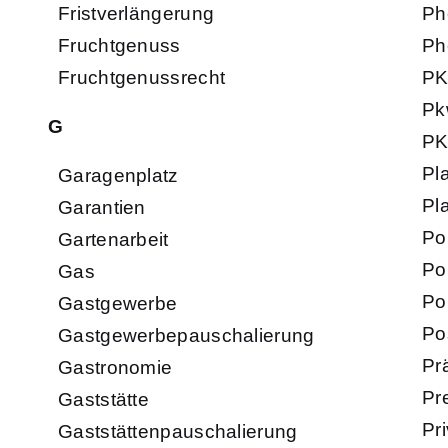
Fristverlängerung
Ph
Fruchtgenuss
Ph
Fruchtgenussrecht
P
Pk
G
PK
Pl
Garagenplatz
Pl
Garantien
Po
Gartenarbeit
Po
Gas
Po
Gastgewerbe
Po
Gastgewerbepauschalierung
Pr
Gastronomie
Pr
Gaststätte
Pri
Gaststättenpauschalierung