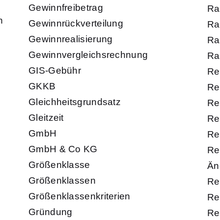
Gewinnfreibetrag
Ra
n
Gewinnrückverteilung
Ra
Gewinnrealisierung
Ra
Gewinnvergleichsrechnung
Ra
GIS-Gebühr
Re
GKKB
Re
Gleichheitsgrundsatz
Re
Gleitzeit
Re
GmbH
Re
GmbH & Co KG
Re
Größenklasse
Än
Größenklassen
Re
Größenklassenkriterien
Re
Gründung
Re