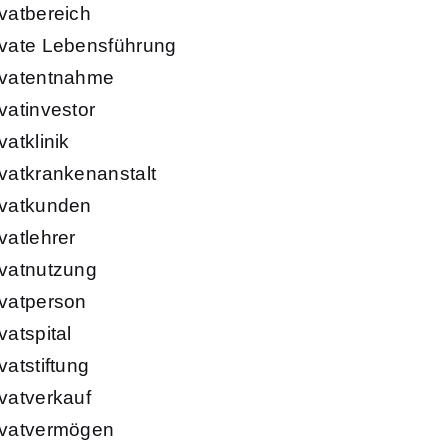
ivatbereich
ivate Lebensführung
ivatentnahme
ivatinvestor
vatklinik
ivatkrankenanstalt
ivatkunden
vatlehrer
ivatnutzung
ivatperson
vatspital
vatstiftung
ivatverkauf
ivatvermögen