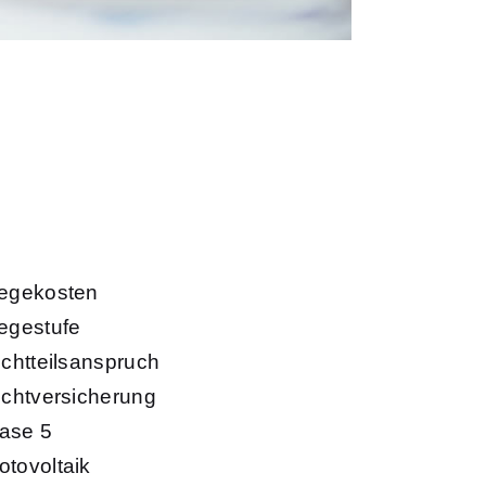
legekosten
legestufe
lichtteilsanspruch
lichtversicherung
ase 5
otovoltaik