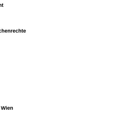
ht
chenrechte
i Wien