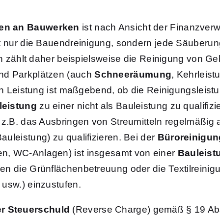
en
an Bauwerken
ist nach Ansicht der Finanzver
ht nur die Bauendreinigung, sondern jede Säuberu
ich zählt daher beispielsweise die Reinigung von 
nd Parkplätzen (auch
Schneeräumung
, Kehrleis
en Leistung ist maßgebend, ob die Reinigungsleist
leistung
zu einer nicht als Bauleistung zu qualifiz
 z.B. das Ausbringen von Streumitteln regelmäßig 
uleistung) zu qualifizieren. Bei der
Büroreinigun
n, WC-Anlagen) ist insgesamt von einer
Bauleist
en die Grünflächenbetreuung oder die Textilreini
usw.) einzustufen.
r Steuerschuld
(Reverse Charge) gemäß § 19 Abs.