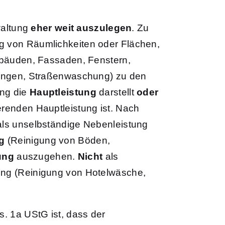
waltung
eher weit auszulegen
. Zu
ng von Räumlichkeiten oder Flächen,
Gebäuden, Fassaden, Fenstern,
tungen, Straßenwaschung) zu den
ung die
Hauptleistung
darstellt
oder
ierenden Hauptleistung ist. Nach
als unselbständige Nebenleistung
g
(Reinigung von Böden,
ung
auszugehen.
Nicht
als
gung (Reinigung von Hotelwäsche,
 1a UStG ist, dass der